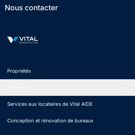
de vaccination à la communauté locale. La propriété
Nous contacter
est facilement accessible en voiture et dispose d’un
vaste parking pour les locataires et les visiteurs.
Vital Infrastructure Logo
Propriétés
Services
Services aux locataires de Vital AIDE
Conception et rénovation de bureaux