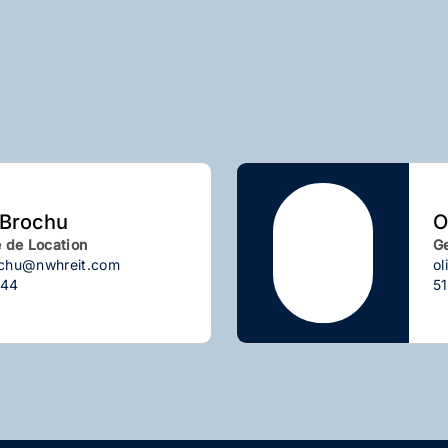
 Brochu
O
e de Location
Ge
ochu@nwhreit.com
ol
844
5