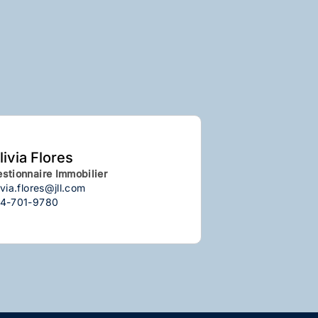
livia Flores
stionnaire Immobilier
ivia.flores@jll.com
14-701-9780