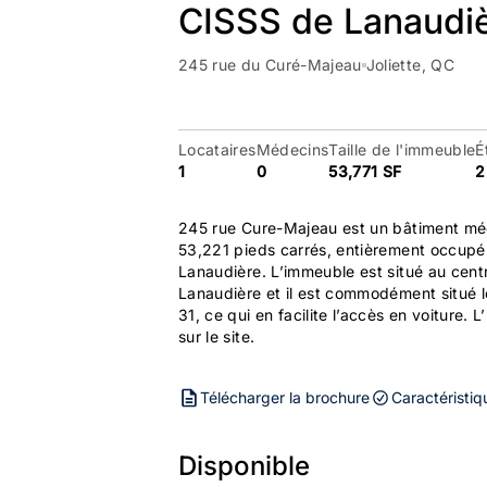
CISSS de Lanaudi
245 rue du Curé-Majeau
Joliette, QC
Locataires
Médecins
Taille de l'immeuble
É
1
0
53,771 SF
2
245 rue Cure-Majeau est un bâtiment méd
53,221 pieds carrés, entièrement occupé
Lanaudière. L’immeuble est situé au cent
Lanaudière et il est commodément situé le 
31, ce qui en facilite l’accès en voiture
sur le site.
Télécharger la brochure
Caractéristiq
Disponible