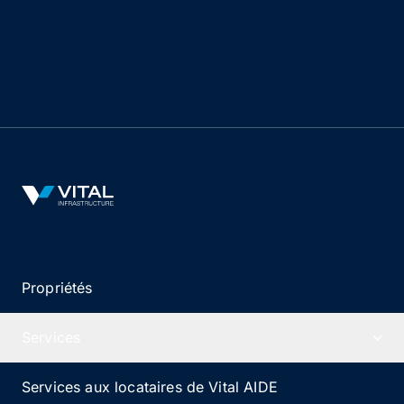
spécialisées
Nos équipes spécialisées en gestion immobilière
sont composées de professionnels dévoués qui
apportent des années d’expérience dans la gestion
et l’exploitation d’immobilier de santé.
Vital Infrastructure Logo
Propriétés
Services
Services aux locataires de Vital AIDE