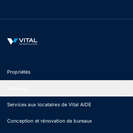
apportent des années d’expérience dans la gestion
et l’exploitation d’immobilier de santé.
Vital Infrastructure Logo
Propriétés
Services
Services aux locataires de Vital AIDE
Conception et rénovation de bureaux