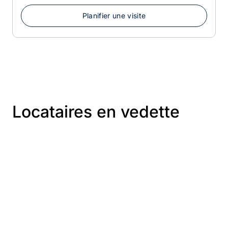
cette suite constitue une excellente opportunité pour
une clinique médicale, une clinique spécialisée ou tout
Planifier une visite
autre professionnel du secteur de la santé souhaitant
s’établir dans un environnement professionnel de
qualité.
Locataires en vedette