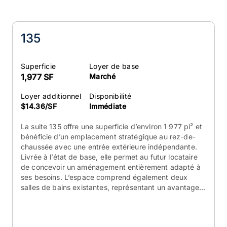
135
Superficie
Loyer de base
1,977 SF
Marché
Loyer additionnel
Disponibilité
$14.36/SF
Immédiate
La suite 135 offre une superficie d’environ 1 977 pi² et
bénéficie d’un emplacement stratégique au rez-de-
chaussée avec une entrée extérieure indépendante.
Livrée à l’état de base, elle permet au futur locataire
de concevoir un aménagement entièrement adapté à
ses besoins. L’espace comprend également deux
salles de bains existantes, représentant un avantage
important lors de l’aménagement.
Facilement
accessible grâce à son accès direct et à sa proximité
immédiate avec le vaste stationnement de l’immeuble,