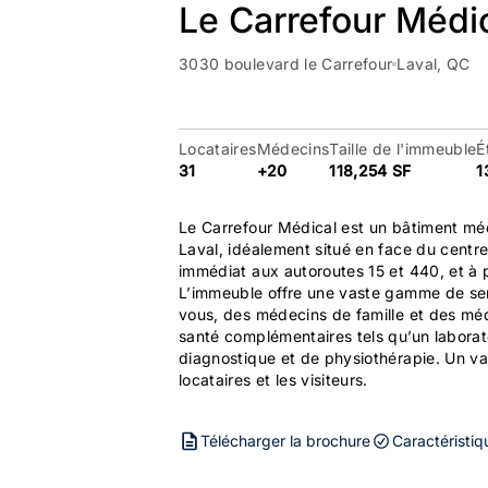
Le Carrefour Médi
3030 boulevard le Carrefour
Laval, QC
Locataires
Médecins
Taille de l'immeuble
É
31
+20
118,254 SF
1
Le Carrefour Médical est un bâtiment mé
Laval, idéalement situé en face du centr
immédiat aux autoroutes 15 et 440, et à p
L’immeuble offre une vaste gamme de se
vous, des médecins de famille et des méd
santé complémentaires tels qu’un laborat
diagnostique et de physiothérapie. Un va
locataires et les visiteurs.
Télécharger la brochure
Caractéristiq