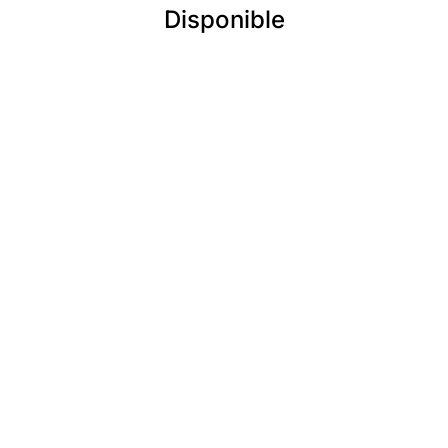
Disponible
Superficie
111
1,136 SF
Loyer de base
Loyer additionnel
Dispon
$19.36/SF
Imméd
La suite 1203 est un espace ouvert de 
sud de la suite. L’immeuble est en bon 
locataire. Disponible immédiatement.
Planifier une visite
Superficie
205
1,592 SF